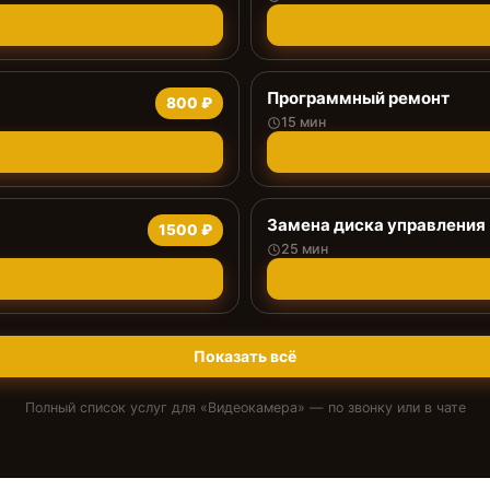
Программный ремонт
800 ₽
15 мин
Замена диска управления
1500 ₽
25 мин
Показать всё
Полный список услуг для «
Видеокамера
» — по звонку или в чате