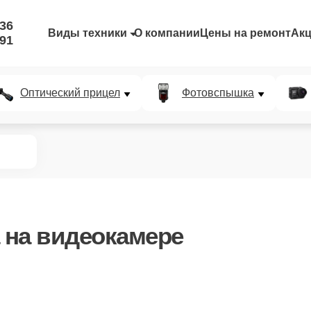
-36
Виды техники
О компании
Цены на ремонт
Ак
-91
Оптический прицел
Фотовспышка
на видеокамере