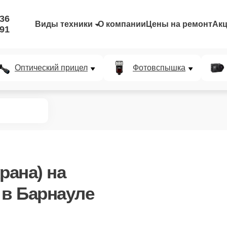
-36
Виды техники
О компании
Цены на ремонт
Ак
-91
Оптический прицел
Фотовспышка
рана)
на
 в Барнауле