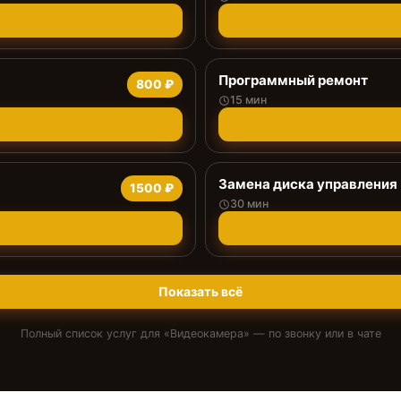
Программный ремонт
800 ₽
15 мин
Замена диска управления
1500 ₽
30 мин
Показать всё
Полный список услуг для «
Видеокамера
» — по звонку или в чате