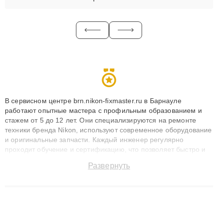
В сервисном центре brn.nikon-fixmaster.ru в Барнауле
работают опытные мастера с профильным образованием и
стажем от 5 до 12 лет. Они специализируются на ремонте
техники бренда Nikon, используют современное оборудование
и оригинальные запчасти. Каждый инженер регулярно
проходит обучение и сертификацию, что позволяет быстро и
точноdiagnostikировать поломки и восстанавливать технику с
Развернуть
сохранением гарантии до 3 лет. Наши мастера решают
сложные случаи: от замены матриц и материнских плат до
ремонта после залития и восстановления данных. Благодаря
высокой квалификации и ответственному подходу клиенты
получают быстрый, качественный ремонт и понятные
объяснения по результатам диагностики.