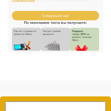
Следующий шаг
По окончанию теста вы получаете:
Расчет стоимости
Расчет сроков
Подарок:
ремонта Nikon
ремонта
скидку
25%
на
ремонт техники
Nikon