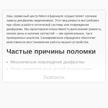
Наш сервисный центр Nikon в Барнауле осуществляет срочную
замену диафрагмы видеокамеры. Этот вид ремонта востребован
при сбоях в работе оптической системы или повреждении
диафрагмы. Мы гарантируем оперативность выполнения ремонта,
низкие цены и наличие запчастей — как оригинальных, так и
проверенных аналогов. Своевременное обращение обеспечит
качественное восстановление работы вашего устройства.
Частые причины поломки
Механическое повреждение диафрагмы
Износ элементов из-за долгой эксплуатации
Попадание пыли или влаги в камеру
Развернуть
Неправильное обращение с видеокамерой
Перепады температур
Для начала ремонта позвоните по телефону +7 (958) 295-29-36
или оставьте
Заявку на сайте
. Наш специалист свяжется с вами в
течение минуты для уточнения всех вопросов и записи на