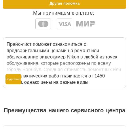
Другая поломка
Мы принимаем к оплате:
Прайс-лист поможет ознакомиться с
предварительными ценами на ремонт или
обслуживание видеокамер Nikon в любой из точек
обслуживания, которые расположены по всему
городу Барнаул. Средняя стоимость ремонтных или
профилактических работ начинается от 1450
Подробнее
рублей, однако цены на разные виды
комплектующих могут различаться. Полную
стоимость работ с учётом запчастей или расходных
материалов необходимо уточнять со специалистом
службы заботы о клиентах. Для расчета итоговой
Преимущества нашего сервисного центра
стоимости ремонта видеокамеры достаточно
позвонить по телефону горячей линии
+7 (958) 295-
29-36
или оставить заявку на нашем сайте Nikon-