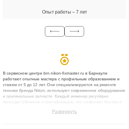
Опыт работы – 7 лет
В сервисном центре brn.nikon-fixmaster.ru в Барнауле
работают опытные мастера с профильным образованием и
стажем от 5 до 12 лет. Они специализируются на ремонте
техники бренда Nikon, используют современное оборудование
и оригинальные запчасти. Каждый инженер регулярно
проходит обучение и сертификацию, что позволяет быстро и
точноdiagnostikировать поломки и восстанавливать технику с
Развернуть
сохранением гарантии до 3 лет. Наши мастера решают
сложные случаи: от замены матриц и материнских плат до
ремонта после залития и восстановления данных. Благодаря