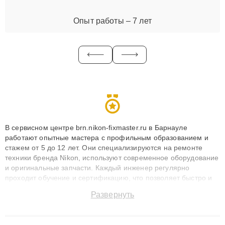
Опыт работы – 7 лет
В сервисном центре brn.nikon-fixmaster.ru в Барнауле
работают опытные мастера с профильным образованием и
стажем от 5 до 12 лет. Они специализируются на ремонте
техники бренда Nikon, используют современное оборудование
и оригинальные запчасти. Каждый инженер регулярно
проходит обучение и сертификацию, что позволяет быстро и
точноdiagnostikировать поломки и восстанавливать технику с
Развернуть
сохранением гарантии до 3 лет. Наши мастера решают
сложные случаи: от замены матриц и материнских плат до
ремонта после залития и восстановления данных. Благодаря