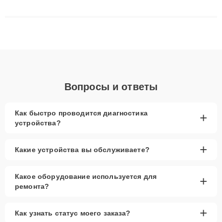
сложные случаи: от замены матриц и материнских плат до
ремонта после залития и восстановления данных. Благодаря
высокой квалификации и ответственному подходу клиенты
получают быстрый, качественный ремонт и понятные
объяснения по результатам диагностики.
Вопросы и ответы
Как быстро проводится диагностика
+
устройства?
+
Какие устройства вы обслуживаете?
Какое оборудование используется для
+
ремонта?
+
Как узнать статус моего заказа?