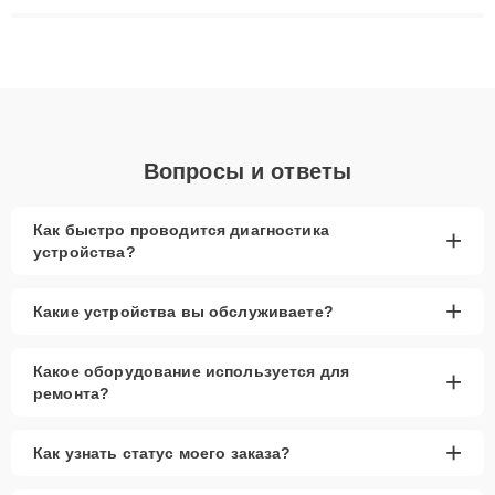
ремонта после залития и восстановления данных. Благодаря
высокой квалификации и ответственному подходу клиенты
получают быстрый, качественный ремонт и понятные
объяснения по результатам диагностики.
Вопросы и ответы
Как быстро проводится диагностика
+
устройства?
+
Какие устройства вы обслуживаете?
Какое оборудование используется для
+
ремонта?
+
Как узнать статус моего заказа?