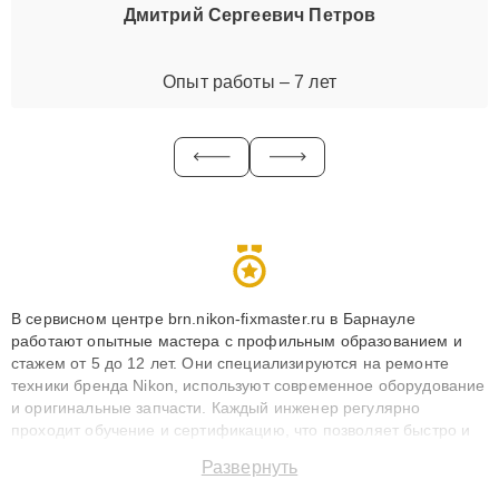
Дмитрий Сергеевич Петров
Опыт работы – 7 лет
В сервисном центре brn.nikon-fixmaster.ru в Барнауле
работают опытные мастера с профильным образованием и
стажем от 5 до 12 лет. Они специализируются на ремонте
техники бренда Nikon, используют современное оборудование
и оригинальные запчасти. Каждый инженер регулярно
проходит обучение и сертификацию, что позволяет быстро и
точноdiagnostikировать поломки и восстанавливать технику с
Развернуть
сохранением гарантии до 3 лет. Наши мастера решают
сложные случаи: от замены матриц и материнских плат до