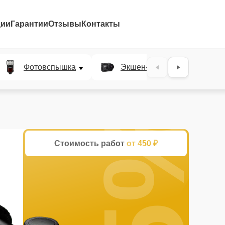
ции
Гарантии
Отзывы
Контакты
Фотовспышка
Экшен-камера
Ц
25%
Стоимость работ
от 450 ₽