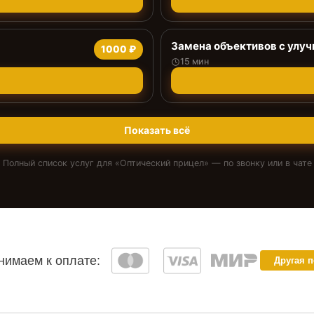
Замена объективов с улу
1000 ₽
15 мин
Показать всё
Полный список услуг для «
Оптический прицел
» — по звонку или в чате
имаем к оплате:
Другая 