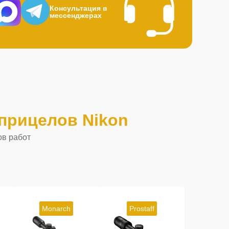
Консультация в
мессенджерах
прицелов Nikon
ов работ
Monarch
Prostaff