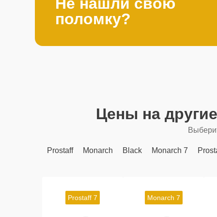
Не нашли свою
поломку?
Цены на други
Выберит
Prostaff
Monarch
Black
Monarch 7
Prost
Prostaff 7
Monarch 7