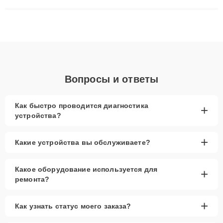
сложные случаи: от замены матриц и материнских плат до
ремонта после залития и восстановления данных. Благодаря
высокой квалификации и ответственному подходу клиенты
получают быстрый, качественный ремонт и понятные
объяснения по результатам диагностики.
Вопросы и ответы
Как быстро проводится диагностика
+
устройства?
+
Какие устройства вы обслуживаете?
Какое оборудование используется для
+
ремонта?
+
Как узнать статус моего заказа?