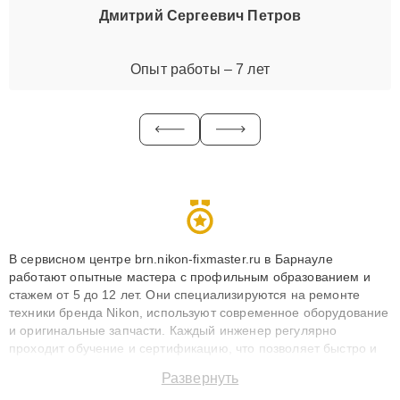
Дмитрий Сергеевич Петров
Опыт работы – 7 лет
В сервисном центре brn.nikon-fixmaster.ru в Барнауле
работают опытные мастера с профильным образованием и
стажем от 5 до 12 лет. Они специализируются на ремонте
техники бренда Nikon, используют современное оборудование
и оригинальные запчасти. Каждый инженер регулярно
проходит обучение и сертификацию, что позволяет быстро и
точноdiagnostikировать поломки и восстанавливать технику с
Развернуть
сохранением гарантии до 3 лет. Наши мастера решают