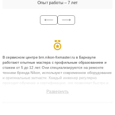
Опыт работы – 7 лет
В сервисном центре brn.nikon-fixmaster.ru в Барнауле
работают опытные мастера с профильным образованием и
стажем от 5 до 12 лет. Они специализируются на ремонте
техники бренда Nikon, используют современное оборудование
и оригинальные запчасти. Каждый инженер регулярно
проходит обучение и сертификацию, что позволяет быстро и
точноdiagnostikировать поломки и восстанавливать технику с
Развернуть
сохранением гарантии до 3 лет. Наши мастера решают
сложные случаи: от замены матриц и материнских плат до
ремонта после залития и восстановления данных. Благодаря
высокой квалификации и ответственному подходу клиенты
получают быстрый, качественный ремонт и понятные