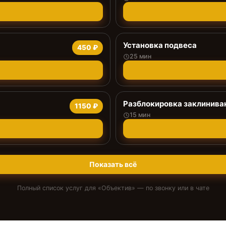
Установка подвеса
450 ₽
25 мин
Разблокировка заклинива
1150 ₽
15 мин
Показать всё
Полный список услуг для «
Объектив
» — по звонку или в чате