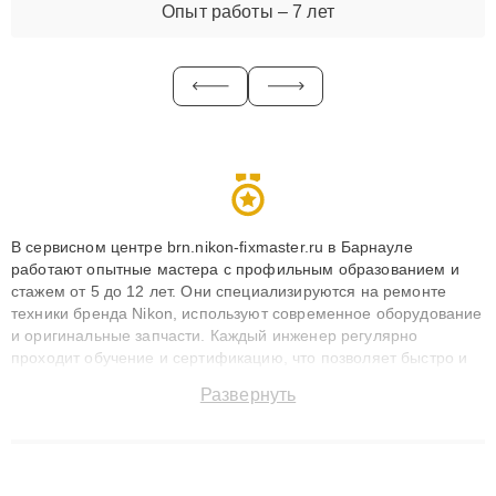
Опыт работы – 7 лет
В сервисном центре brn.nikon-fixmaster.ru в Барнауле
работают опытные мастера с профильным образованием и
стажем от 5 до 12 лет. Они специализируются на ремонте
техники бренда Nikon, используют современное оборудование
и оригинальные запчасти. Каждый инженер регулярно
проходит обучение и сертификацию, что позволяет быстро и
точноdiagnostikировать поломки и восстанавливать технику с
Развернуть
сохранением гарантии до 3 лет. Наши мастера решают
сложные случаи: от замены матриц и материнских плат до
ремонта после залития и восстановления данных. Благодаря
высокой квалификации и ответственному подходу клиенты
получают быстрый, качественный ремонт и понятные