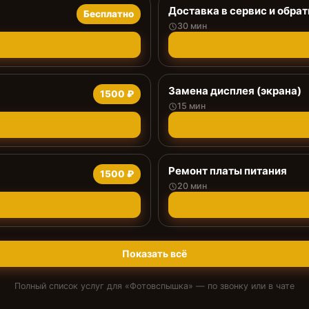
Доставка в сервис и обрат
Бесплатно
30 мин
Замена дисплея (экрана)
1500 ₽
15 мин
Ремонт платы питания
1500 ₽
20 мин
Показать всё
Полный список услуг для «
Фотовспышка
» — по звонку или в чате