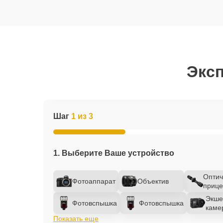
Эксп
Шаг
1 из 3
1. Выберите Ваше устройство
Оптич
Фотоаппарат
Объектив
прице
Экше
Фотовспышка
Фотовспышка
каме
Показать еще