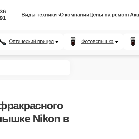
-36
Виды техники
О компании
Цены на ремонт
Ак
-91
Оптический прицел
Фотовспышка
нфракрасного
ышке Nikon в