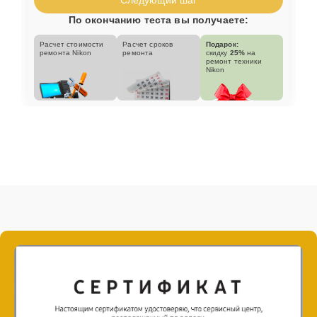
По окончанию теста вы получаете:
Расчет стоимости
Расчет сроков
Подарок:
ремонта Nikon
ремонта
скидку
25%
на
ремонт техники
Nikon