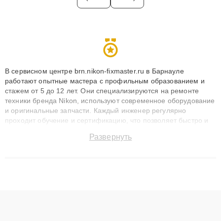
В сервисном центре brn.nikon-fixmaster.ru в Барнауле
работают опытные мастера с профильным образованием и
стажем от 5 до 12 лет. Они специализируются на ремонте
техники бренда Nikon, используют современное оборудование
и оригинальные запчасти. Каждый инженер регулярно
проходит обучение и сертификацию, что позволяет быстро и
точноdiagnostikировать поломки и восстанавливать технику с
Развернуть
сохранением гарантии до 3 лет. Наши мастера решают
сложные случаи: от замены матриц и материнских плат до
ремонта после залития и восстановления данных. Благодаря
высокой квалификации и ответственному подходу клиенты
получают быстрый, качественный ремонт и понятные
объяснения по результатам диагностики.