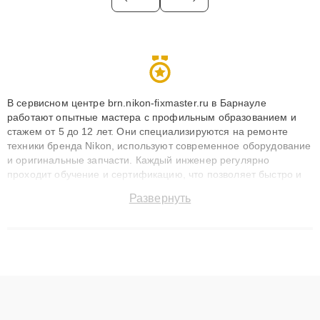
В сервисном центре brn.nikon-fixmaster.ru в Барнауле
работают опытные мастера с профильным образованием и
стажем от 5 до 12 лет. Они специализируются на ремонте
техники бренда Nikon, используют современное оборудование
и оригинальные запчасти. Каждый инженер регулярно
проходит обучение и сертификацию, что позволяет быстро и
точноdiagnostikировать поломки и восстанавливать технику с
Развернуть
сохранением гарантии до 3 лет. Наши мастера решают
сложные случаи: от замены матриц и материнских плат до
ремонта после залития и восстановления данных. Благодаря
высокой квалификации и ответственному подходу клиенты
получают быстрый, качественный ремонт и понятные
объяснения по результатам диагностики.