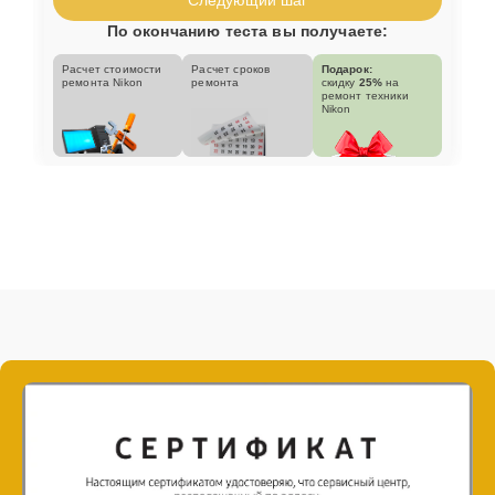
По окончанию теста вы получаете:
Расчет стоимости
Расчет сроков
Подарок:
ремонта Nikon
ремонта
скидку
25%
на
ремонт техники
Nikon