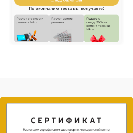
По окончанию теста вы получаете:
Расчет стоимости
Расчет сроков
Подарок:
ремонта Nikon
ремонта
скидку
25%
на
ремонт техники
Nikon