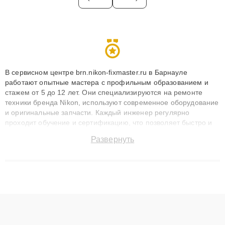
В сервисном центре brn.nikon-fixmaster.ru в Барнауле
работают опытные мастера с профильным образованием и
стажем от 5 до 12 лет. Они специализируются на ремонте
техники бренда Nikon, используют современное оборудование
и оригинальные запчасти. Каждый инженер регулярно
проходит обучение и сертификацию, что позволяет быстро и
точноdiagnostikировать поломки и восстанавливать технику с
Развернуть
сохранением гарантии до 3 лет. Наши мастера решают
сложные случаи: от замены матриц и материнских плат до
ремонта после залития и восстановления данных. Благодаря
высокой квалификации и ответственному подходу клиенты
получают быстрый, качественный ремонт и понятные
объяснения по результатам диагностики.