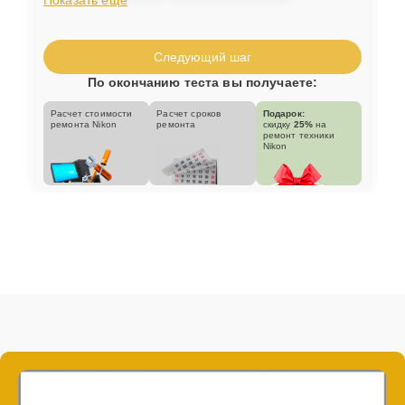
Следующий шаг
По окончанию теста вы получаете:
Расчет стоимости
Расчет сроков
Подарок:
ремонта Nikon
ремонта
скидку
25%
на
ремонт техники
Nikon