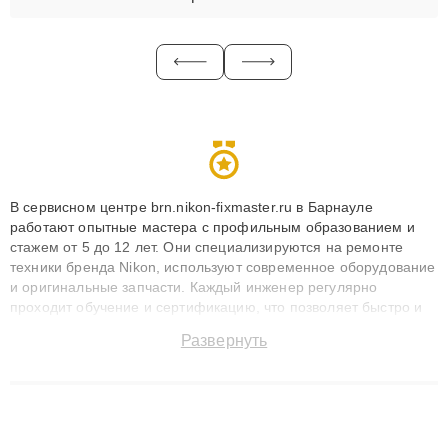
В сервисном центре brn.nikon-fixmaster.ru в Барнауле
работают опытные мастера с профильным образованием и
стажем от 5 до 12 лет. Они специализируются на ремонте
техники бренда Nikon, используют современное оборудование
и оригинальные запчасти. Каждый инженер регулярно
проходит обучение и сертификацию, что позволяет быстро и
точноdiagnostikировать поломки и восстанавливать технику с
Развернуть
сохранением гарантии до 3 лет. Наши мастера решают
сложные случаи: от замены матриц и материнских плат до
ремонта после залития и восстановления данных. Благодаря
высокой квалификации и ответственному подходу клиенты
получают быстрый, качественный ремонт и понятные
объяснения по результатам диагностики.