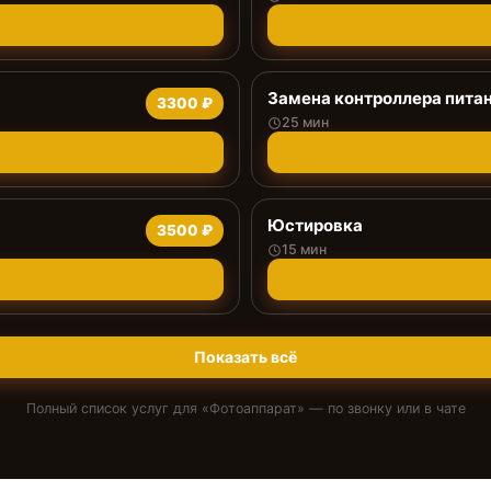
Замена контроллера пита
3300 ₽
25 мин
Юстировка
3500 ₽
15 мин
Показать всё
Полный список услуг для «
Фотоаппарат
» — по звонку или в чате