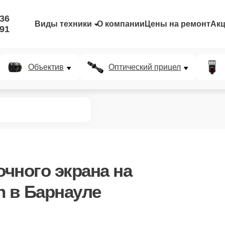
-36
Виды техники
О компании
Цены на ремонт
Ак
-91
Объектив
Оптический прицел
чного экрана
на
n в Барнауле