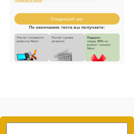
Следующий шаг
По окончанию теста вы получаете:
Расчет стоимости
Расчет сроков
Подарок:
ремонта Nikon
ремонта
скидку
25%
на
ремонт техники
Nikon