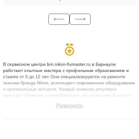
В сервисном центре brn.nikon-fixmaster.ru в Барнауле
работают опытные мастера с профильным образованием и
стажем от 5 до 12 лет. Они специализируются на ремонте
техники бренда Nikon, используют современное оборудование
и оригинальные запчасти. Каждый инженер регулярно
проходит обучение и сертификацию, что позволяет быстро и
точноdiagnostikировать поломки и восстанавливать технику с
Развернуть
сохранением гарантии до 3 лет. Наши мастера решают
сложные случаи: от замены матриц и материнских плат до
ремонта после залития и восстановления данных. Благодаря
высокой квалификации и ответственному подходу клиенты
получают быстрый, качественный ремонт и понятные
объяснения по результатам диагностики.