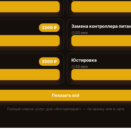
Замена контроллера пита
3300 ₽
20 мин
Юстировка
3500 ₽
30 мин
Показать всё
Полный список услуг для «
Фотоаппарат
» — по звонку или в чате