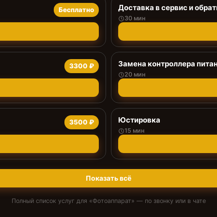
Доставка в сервис и обрат
Бесплатно
30 мин
Замена контроллера пита
3300 ₽
20 мин
Юстировка
3500 ₽
15 мин
Показать всё
Полный список услуг для «
Фотоаппарат
» — по звонку или в чате