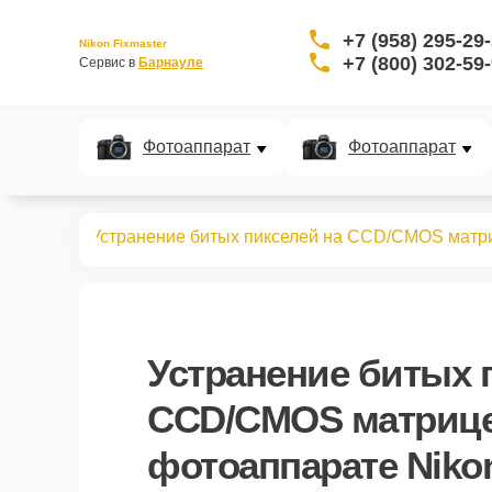
+7 (958) 295-29
Nikon Fixmaster
+7 (800) 302-59
Сервис в 
Барнауле
Фотоаппарат
Фотоаппарат
аппаратов
Устранение битых пикселей на CCD/CMOS матр
Устранение битых 
CCD/CMOS матриц
фотоаппарате Niko