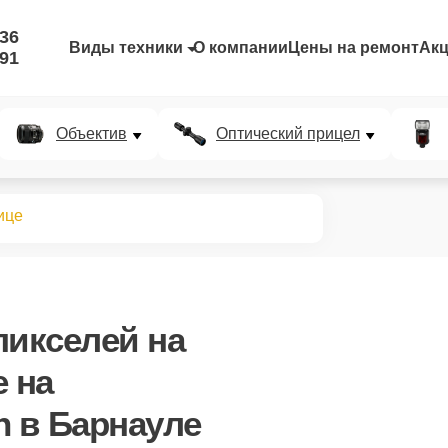
-36
Виды техники
О компании
Цены на ремонт
Ак
-91
Объектив
Оптический прицел
ице
пикселей на
е
на
n в Барнауле