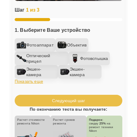
Шаг
1 из 3
1. Выберите Ваше устройство
Фотоаппарат
Объектив
Оптический
Фотовспышка
прицел
Экшен-
Экшен-
камера
камера
Показать еще
Следующий шаг
По окончанию теста вы получаете:
Расчет стоимости
Расчет сроков
Подарок:
ремонта Nikon
ремонта
скидку
25%
на
ремонт техники
Nikon