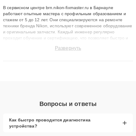
В сервисном центре brn.nikon-fixmaster.ru в Барнауле
работают опытные мастера с профильным образованием и
стажем от 5 до 12 лет. Они специализируются на ремонте
техники бренда Nikon, используют современное оборудование
и оригинальные запчасти. Каждый инженер регулярно
проходит обучение и сертификацию, что позволяет быстро и
точноdiagnostikировать поломки и восстанавливать технику с
Развернуть
сохранением гарантии до 3 лет. Наши мастера решают
сложные случаи: от замены матриц и материнских плат до
ремонта после залития и восстановления данных. Благодаря
высокой квалификации и ответственному подходу клиенты
получают быстрый, качественный ремонт и понятные
объяснения по результатам диагностики.
Вопросы и ответы
Как быстро проводится диагностика
+
устройства?