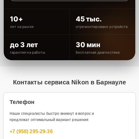
10+
45 тыс.
лет на рынке
отремонтировано устройств
до 3 лет
30 мин
гарантия на работы
бесплатная диагностика
Контакты сервиса Nikon в Барнауле
Телефон
Наши специалисты быстро вникнут в вопрос и
предложат оптимальный вариант решения
+7 (958) 295-29-36