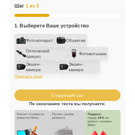
Шаг
1 из 3
1. Выберите Ваше устройство
Фотоаппарат
Объектив
Оптический
Фотовспышка
прицел
Экшен-
Экшен-
камера
камера
Показать еще
Следующий шаг
По окончанию теста вы получаете:
Расчет стоимости
Расчет сроков
Подарок:
ремонта Nikon
ремонта
скидку
25%
на
ремонт техники
Nikon