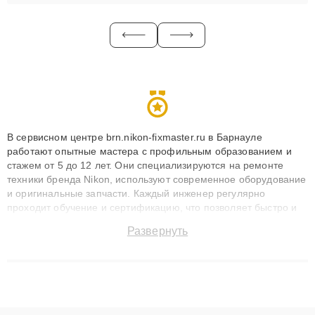
В сервисном центре brn.nikon-fixmaster.ru в Барнауле
работают опытные мастера с профильным образованием и
стажем от 5 до 12 лет. Они специализируются на ремонте
техники бренда Nikon, используют современное оборудование
и оригинальные запчасти. Каждый инженер регулярно
проходит обучение и сертификацию, что позволяет быстро и
точноdiagnostikировать поломки и восстанавливать технику с
Развернуть
сохранением гарантии до 3 лет. Наши мастера решают
сложные случаи: от замены матриц и материнских плат до
ремонта после залития и восстановления данных. Благодаря
высокой квалификации и ответственному подходу клиенты
получают быстрый, качественный ремонт и понятные
объяснения по результатам диагностики.