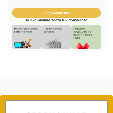
Следующий шаг
По окончанию теста вы получаете:
Расчет стоимости
Расчет сроков
Подарок:
ремонта Nikon
ремонта
скидку
25%
на
ремонт техники
Nikon