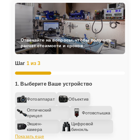
Отвечайте на вопросы, чтобы получить
расчет стоимости и сроков
Шаг
1 из 3
1. Выберите Ваше устройство
Фотоаппарат
Объектив
Оптический
Фотовспышка
прицел
Экшен-
Цифровой
камера
бинокль
Показать еще