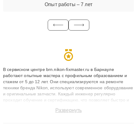
Опыт работы – 7 лет
В сервисном центре brn.nikon-fixmaster.ru в Барнауле
работают опытные мастера с профильным образованием и
стажем от 5 до 12 лет. Они специализируются на ремонте
техники бренда Nikon, используют современное оборудование
и оригинальные запчасти. Каждый инженер регулярно
проходит обучение и сертификацию, что позволяет быстро и
точноdiagnostikировать поломки и восстанавливать технику с
Развернуть
сохранением гарантии до 3 лет. Наши мастера решают
сложные случаи: от замены матриц и материнских плат до
ремонта после залития и восстановления данных. Благодаря
высокой квалификации и ответственному подходу клиенты
получают быстрый, качественный ремонт и понятные