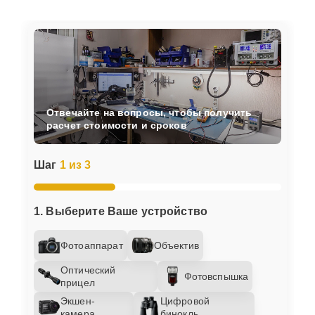
Отвечайте на вопросы, чтобы получить
расчет стоимости и сроков
Шаг
1 из 3
1. Выберите Ваше устройство
Фотоаппарат
Объектив
Оптический
Фотовспышка
прицел
Экшен-
Цифровой
камера
бинокль