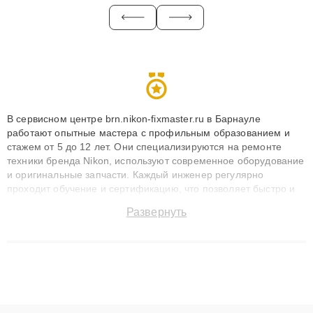
В сервисном центре brn.nikon-fixmaster.ru в Барнауле
работают опытные мастера с профильным образованием и
стажем от 5 до 12 лет. Они специализируются на ремонте
техники бренда Nikon, используют современное оборудование
и оригинальные запчасти. Каждый инженер регулярно
проходит обучение и сертификацию, что позволяет быстро и
точноdiagnostikировать поломки и восстанавливать технику с
Развернуть
сохранением гарантии до 3 лет. Наши мастера решают
сложные случаи: от замены матриц и материнских плат до
ремонта после залития и восстановления данных. Благодаря
высокой квалификации и ответственному подходу клиенты
получают быстрый, качественный ремонт и понятные
объяснения по результатам диагностики.